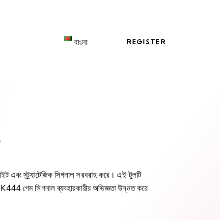
বাংলা
REGISTER
ট এবং স্ট্র্যাটেজিক সিগনাল সরবরাহ করে। এই টুলটি
যমে, CK444 গেম সিগনাল ব্যবহারকারীর অভিজ্ঞতা উন্নত করে