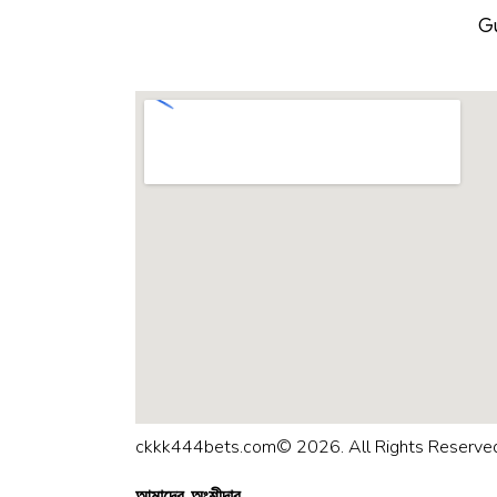
G
ckkk444bets.com© 2026. All Rights Reserve
আমাদের অংশীদার