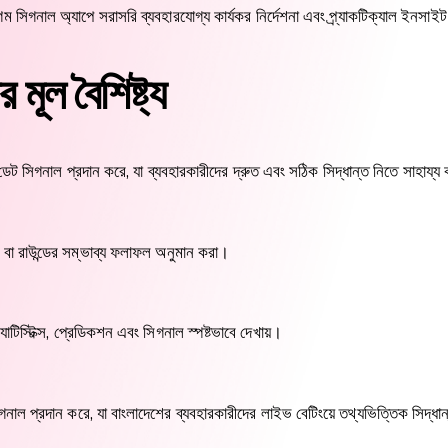
ম সিগনাল অ্যাপে সরাসরি ব্যবহারযোগ্য কার্যকর নির্দেশনা এবং প্র্যাকটিক্যাল ইনসাই
ল বৈশিষ্ট্য
েট সিগনাল প্রদান করে, যা ব্যবহারকারীদের দ্রুত এবং সঠিক সিদ্ধান্ত নিতে সাহায্
ম বা রাউন্ডের সম্ভাব্য ফলাফল অনুমান করা।
াটিস্টিক্স, প্রেডিকশন এবং সিগনাল স্পষ্টভাবে দেখায়।
সিগনাল প্রদান করে, যা বাংলাদেশের ব্যবহারকারীদের লাইভ বেটিংয়ে তথ্যভিত্তিক সিদ্ধ