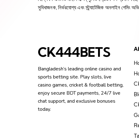
সুবিধাজনক, নির্ভরযোগ্য এবং স্ট্র্যাটেজিক অনলাইন গেমিং 
CK444BETS
A
H
Bangladesh’s leading online casino and
Ho
sports betting site. Play slots, live
C
casino games, cricket & football betting,
enjoy secure BDT payments, 24/7 live
B
chat support, and exclusive bonuses
C
today.
G
R
T